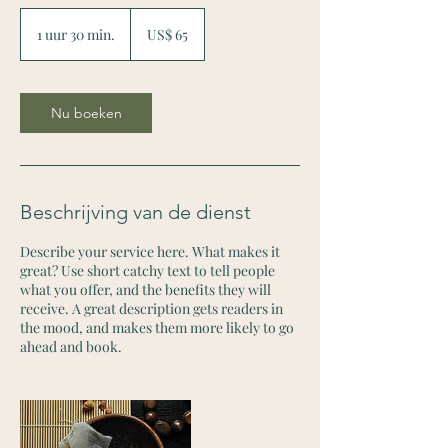
65
Amerikaanse
1 uur 30 min.
1
US$ 65
dollar
u
u
3
0
Nu boeken
m
i
n
.
Beschrijving van de dienst
Describe your service here. What makes it
great? Use short catchy text to tell people
what you offer, and the benefits they will
receive. A great description gets readers in
the mood, and makes them more likely to go
ahead and book.