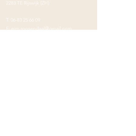
2283 TE Rijswijk (ZH)
T:
06-83 25 66 09
E:
ejm.roosendaal@gmail.com
Voornaam
*
Achternaam
*
Email
*
Telefoonnummer
Bericht