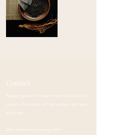
Contact
Neem gerust contact met me op voor
meer informatie of het maken van een
afspraak.
Van Vredenburchweg 104