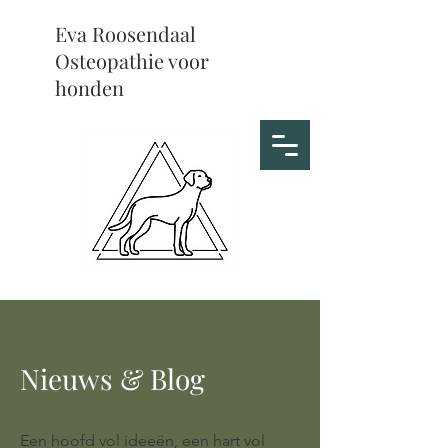
Eva Roosendaal
Osteopathie voor
honden
Nieuws & Blog
Een hoofd vol ideeën, een hart vol