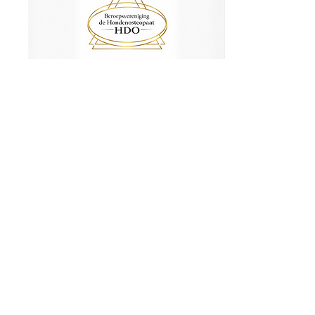
Contact
Neem gerust contact met me op voor
meer informatie of het maken van een
afspraak.
Van Vredenburchweg 104
2283 TE Rijswijk (ZH)
T:
06-83 25 66 09
E:
ejm.roosendaal@gmail.com