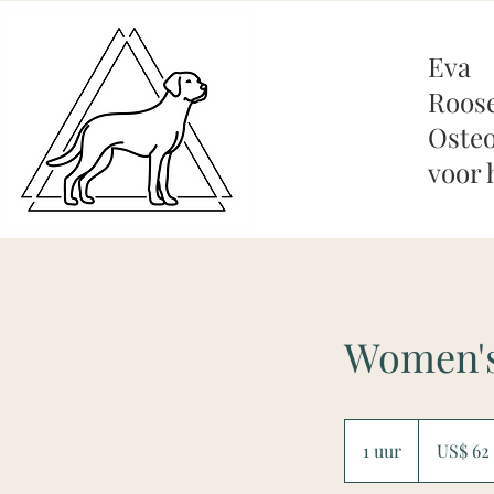
Eva
Roos
Osteo
voor
Women's
62
Amerikaanse
1 uur
1
US$ 62
dollar
u