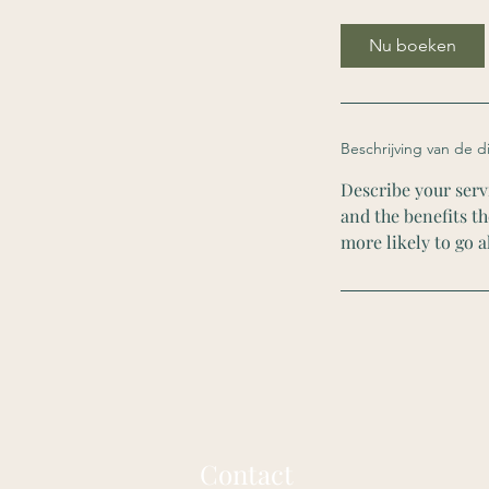
u
Nu boeken
Beschrijving van de d
Describe your servi
and the benefits t
more likely to go 
Contact