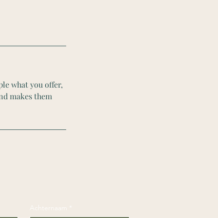
ple what you offer,
 and makes them
Achternaam
*