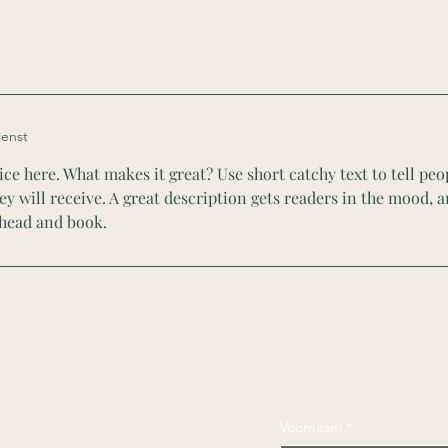
ienst
ce here. What makes it great? Use short catchy text to tell peo
hey will receive. A great description gets readers in the mood,
ahead and book.
Voornaam
*